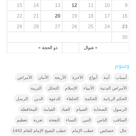
15
14
13
12
11
10
9
22
21
20
19
18
17
16
29
28
27
26
25
24
23
30
« شوال
ذو الحجة »
وسوم
أسباب
أمة
أنواع
الآخرة
الأربعة
الأمان
الأمراض
الأمراض البدنية
الأنبياء
الإسلام
التحلل
التربية
الحكم الربانية
الحكمة
الخلفاء
الدعوة
الدين
الرسل
الرسول
الصحابة
الصيام
العباد
القيامة
المحافظة
المناقب
الناس
النبي
النساء
النفخة
تعزية
تعظيم
حال
خصائص
خطب الإمام
خطب الشيخ الإمام للعام 1442