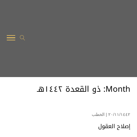
Month: ذو القعدة ۱٤٤۲هـ
۲۰/۱۱/۱٤٤۲ |
الخطب
إصلاح العقول