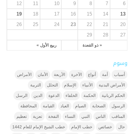
12
11
10
9
8
7
6
19
18
17
16
15
14
13
26
25
24
23
22
21
20
29
28
27
« ذو القعدة
ربيع الأول »
وسوم
أسباب
أمة
أنواع
الآخرة
الأربعة
الأمان
الأمراض
الأمراض البدنية
الأنبياء
الإسلام
التحلل
التربية
الحكم الربانية
الحكمة
الخلفاء
الدعوة
الدين
الرسل
الرسول
الصحابة
الصيام
العباد
القيامة
المحافظة
المناقب
الناس
النبي
النساء
النفخة
تعزية
تعظيم
حال
خصائص
خطب الإمام
خطب الشيخ الإمام للعام 1442