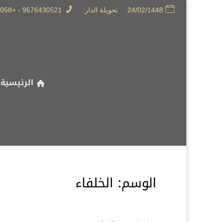
24/02/1448
تحويلة الدار:
9676430521 - +9676431058
الرئيسية
الوسم:
الخلفاء