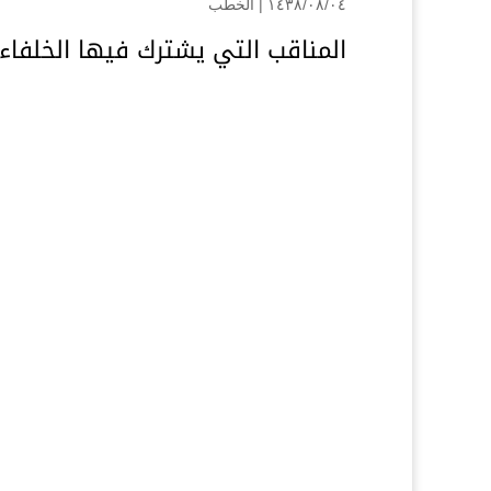
۰۸/۰٤/۱٤۳۸ |
الخطب
المناقب التي يشترك فيها الخلفاء ا