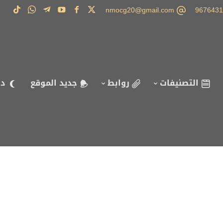
nmocg20@gmail.com
التصنيفات
روابط
جديد الموقع
دا