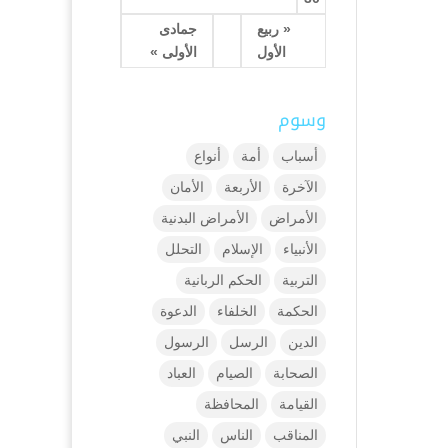
« ربيع
جمادى
الأول
الأولى »
وسوم
أسباب
أمة
أنواع
الآخرة
الأربعة
الأمان
الأمراض
الأمراض البدنية
الأنبياء
الإسلام
التحلل
التربية
الحكم الربانية
الحكمة
الخلفاء
الدعوة
الدين
الرسل
الرسول
الصحابة
الصيام
العباد
القيامة
المحافظة
المناقب
الناس
النبي